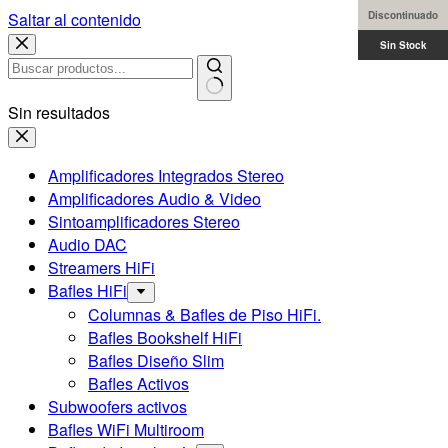
Discontinuado
Sin Stock
Saltar al contenido
Sin Stock
Sin resultados
Amplificadores Integrados Stereo
Amplificadores Audio & Video
Sintoamplificadores Stereo
Audio DAC
Streamers HiFi
Bafles HiFi
Columnas & Bafles de Piso HiFi.
Bafles Bookshelf HiFi
Bafles Diseño Slim
Bafles Activos
Subwoofers activos
Bafles WiFi Multiroom