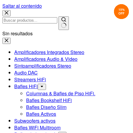
Saltar al contenido
14%
20%
15%
OFF
OFF
OFF
Sin resultados
Amplificadores Integrados Stereo
Amplificadores Audio & Video
Sintoamplificadores Stereo
Audio DAC
Streamers HiFi
Bafles HiFi
Columnas & Bafles de Piso HiFi.
Bafles Bookshelf HiFi
Bafles Diseño Slim
Bafles Activos
Subwoofers activos
Bafles WiFi Multiroom